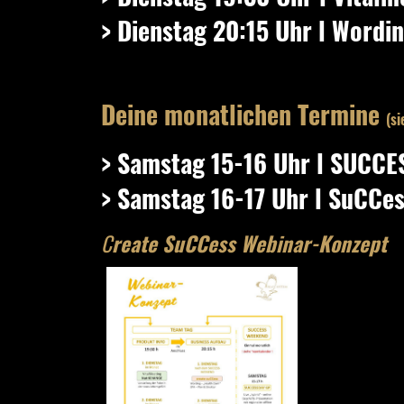
> Dienstag 20:15 Uhr l Wordi
Deine monatlichen Termin
e
(
si
> Samstag 15-16 Uhr l SUCC
> Samstag 16-17 Uhr
l
SuCCes
C
reate SuCCess Webinar-Konzept