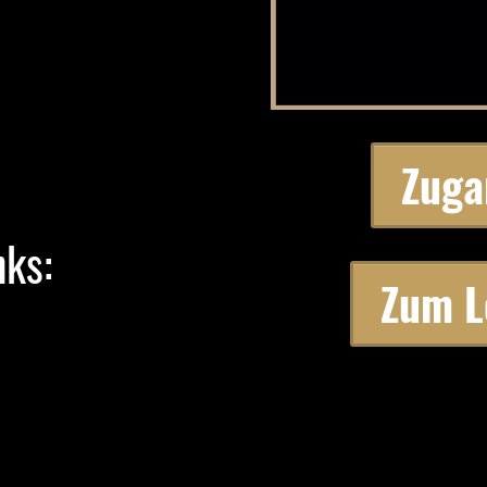
Zuga
nks:
Zum L