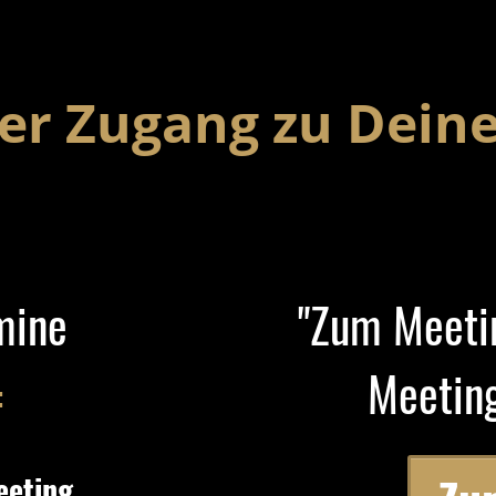
ter Zugang zu Dein
mine
"Zum Meetin
Meetin
:
eeting