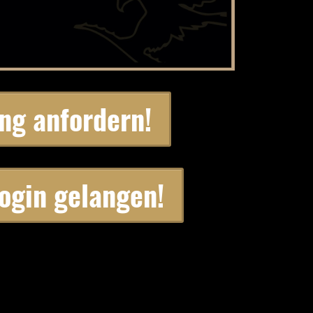
ng anfordern!
ogin gelangen!