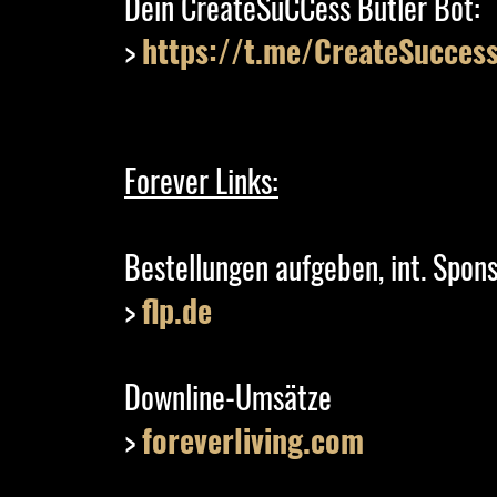
Dein CreateSuCCess Butler Bot:
>
https://t.me/CreateSucces
Forever Links:
Bestellungen aufgeben, int. Spon
>
flp.de
Downline-Umsätze
>
foreverliving.com