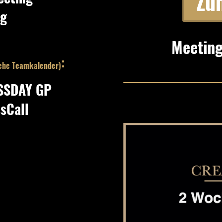
Zu
ng
Meeting
:
ehe Te
amkalender
)
ESSDAY GP
sCall