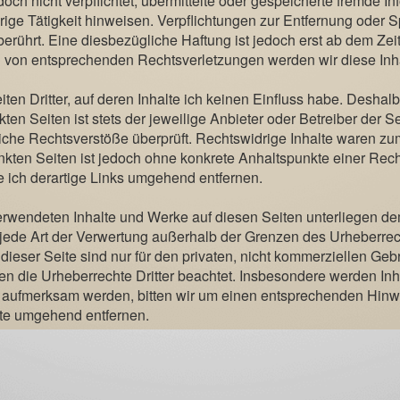
doch nicht verpflichtet, übermittelte oder gespeicherte fremde
rige Tätigkeit hinweisen. Verpflichtungen zur Entfernung oder
rührt. Eine diesbezügliche Haftung ist jedoch erst ab dem Zei
 von entsprechenden Rechtsverletzungen werden wir diese Inh
en Dritter, auf deren Inhalte ich keinen Einfluss habe. Deshalb
en Seiten ist stets der jeweilige Anbieter oder Betreiber der Se
che Rechtsverstöße überprüft. Rechtswidrige Inhalte waren zum
inkten Seiten ist jedoch ohne konkrete Anhaltspunkte einer Rech
ich derartige Links umgehend entfernen.
 verwendeten Inhalte und Werke auf diesen Seiten unterliegen d
d jede Art der Verwertung außerhalb der Grenzen des Urheberr
ieser Seite sind nur für den privaten, nicht kommerziellen Gebra
den die Urheberrechte Dritter beachtet. Insbesondere werden Inha
ng aufmerksam werden, bitten wir um einen entsprechenden Hin
lte umgehend entfernen.