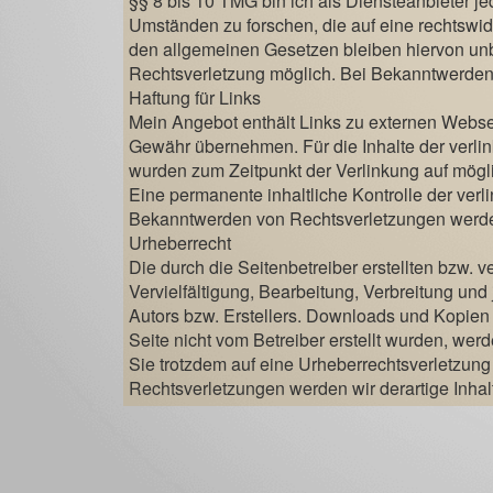
§§ 8 bis 10 TMG bin ich als Diensteanbieter je
Umständen zu forschen, die auf eine rechtswid
den allgemeinen Gesetzen bleiben hiervon unbe
Rechtsverletzung möglich. Bei Bekanntwerden
Haftung für Links
Mein Angebot enthält Links zu externen Webseit
Gewähr übernehmen. Für die Inhalte der verlinkt
wurden zum Zeitpunkt der Verlinkung auf mögli
Eine permanente inhaltliche Kontrolle der verl
Bekanntwerden von Rechtsverletzungen werde 
Urheberrecht
Die durch die Seitenbetreiber erstellten bzw.
Vervielfältigung, Bearbeitung, Verbreitung un
Autors bzw. Erstellers. Downloads und Kopien d
Seite nicht vom Betreiber erstellt wurden, wer
Sie trotzdem auf eine Urheberrechtsverletzu
Rechtsverletzungen werden wir derartige Inha