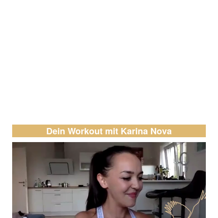
Deine
Workouts
für die
Create Success C9
Challenge
Dein Workout mit Karina Nova